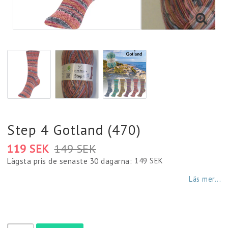
Diamantmålning
Plädar
Strumpor
Väskor
Step 4 Gotland (470)
119 SEK
149 SEK
Fyndlådan
149 SEK
Lägsta pris de senaste 30 dagarna
Läs mer...
Servetter
Mössor