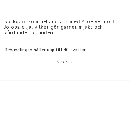
Sockgarn som behandlats med Aloe Vera och 
Jojoba olja, vilket gör garnet mjukt och 
vårdande för huden.
Behandlingen håller upp till 40 tvättar.
VISA MER
75 % Ull, 25 % polyamid.
Nystan om 100 gram = ca 420 meter.
Stickor nr. 2,5 - 3,0 mm.
30 m x 42 v.= 10 cm.