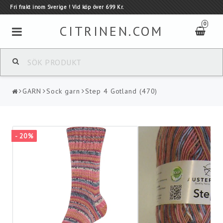
Fri frakt inom Sverige ! Vid köp över 699 Kr.
0
CITRINEN.COM
GARN
GARN
Sock garn
Step 4 Gotland (470)
TILLVERKARE
Tillbehör
- 20%
Kauni - Ull tröjor
KAMPANJER