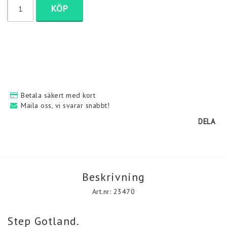
KÖP
Kontakt & leveransvillkor
Denna sida andvänder krypteringstekniken SSL för att
garantera säkerheten för din personliga information.
Betala säkert med kort
Denna teknik säkerställer att personuppgifter du lämnar i vår
Maila oss, vi svarar snabbt!
webbutik inte kan ses, avlyssnas eller ändras av någon tredje
part på internet.
DELA
Beskrivning
Art.nr: 23470
Step Gotland.