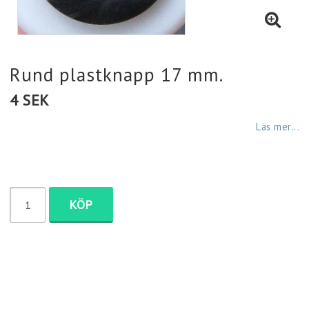
Diamantmålning
Plädar
Rund plastknapp 17 mm.
4 SEK
Strumpor
Läs mer...
Väskor
KÖP
Fyndlådan
Servetter
Mössor