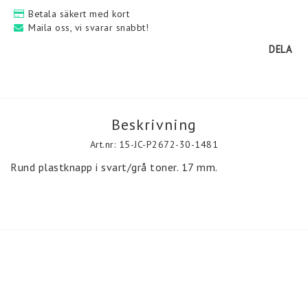
Betala säkert med kort
Maila oss, vi svarar snabbt!
DELA
Kontakt & leveransvillkor
Denna sida andvänder krypteringstekniken SSL för att
garantera säkerheten för din personliga information.
Beskrivning
Denna teknik säkerställer att personuppgifter du lämnar i vår
webbutik inte kan ses, avlyssnas eller ändras av någon tredje
Art.nr: 15-JC-P2672-30-1481
part på internet.
Rund plastknapp i svart/grå toner. 17 mm. 