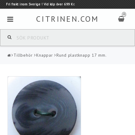
Fri frakt inom Sverige ! Vid köp över 699 Kr.
0
CITRINEN.COM
GARN
Tillbehör
Knappar
Rund plastknapp 17 mm.
TILLVERKARE
Tillbehör
Kauni - Ull tröjor
KAMPANJER