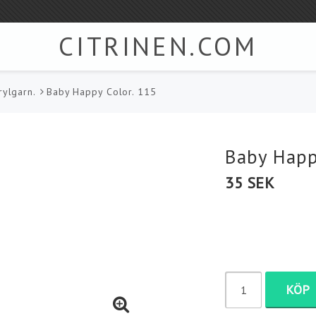
CITRINEN.COM
rylgarn.
Baby Happy Color. 115
Tillbehör
Kauni - Ull tröjor
Knappar
Ponchos & sjalar - 
Baby Happ
Stick & Virk set
35 SEK
Jumperstickor.
Virknålar / Kroknålar
ngarn
Strumpstickor
Rundstickor
Div. tillbehör
KÖP