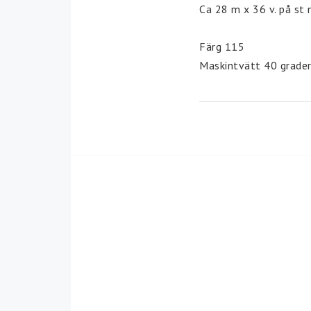
Ca 28 m x 36 v. på st 
Väskor
Fyndlådan
Färg 115
Maskintvätt 40 grader
Fynd mönster
Garnåtgång. Tröja i stl
Sockor 15 g.
Mössa 15 g.