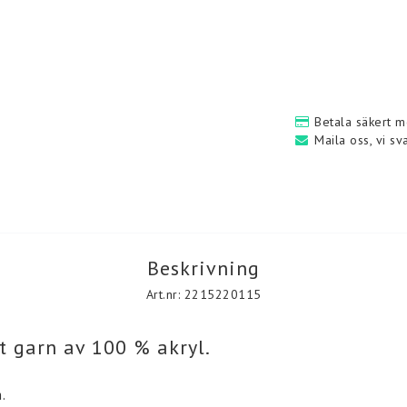
noull
Betala säkert m
n
Maila oss, vi sv
Beskrivning
Art.nr: 2215220115
Plädar
Strumpor
Plädar & kuddar i ull.
Strumpor i ull
t garn av 100 % akryl.
enar
.