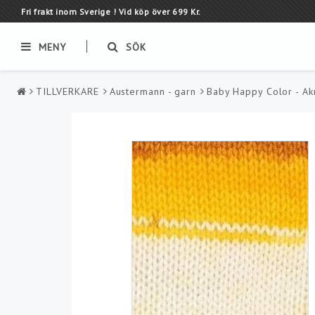
Fri frakt inom Sverige ! Vid köp över 699 Kr.
MENY
SÖK
TILLVERKARE
Austermann - garn
Baby Happy Color - Ak
GARN
TILLVERKARE
Alpacka garn
Alize - garn
Bambu garn
Austermann - garn
Bland garn
Bumbo - Garn
Bomulls garn
CeWeC - Garn
Lingarn
Fonty Merlin - Lingar
Mohair garn
Hjertegarn
Pappers garn
Järbo Garn
Sock garn
Kampes Garn
Syntet garn
Kauni Ullgarn