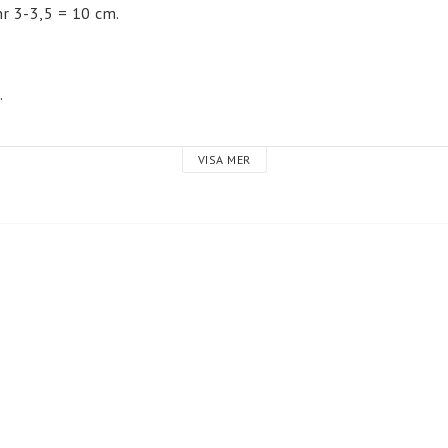
nr 3-3,5 = 10 cm.
Servetter
Mössor
.
Barn
Vuxen
. 6 mån. - 100 g.
VISA MER