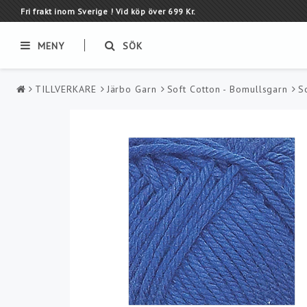
Fri frakt inom Sverige ! Vid köp över 699 Kr.
MENY
SÖK
TILLVERKARE
Järbo Garn
Soft Cotton - Bomullsgarn
S
GARN
TILLVERKARE
Alpacka garn
Alize - garn
Bambu garn
Austermann - garn
Bland garn
Bumbo - Garn
Bomulls garn
CeWeC - Garn
Lingarn
Fonty Merlin - Lingar
Mohair garn
Hjertegarn
Pappers garn
Järbo Garn
Sock garn
Kampes Garn
Syntet garn
Kauni Ullgarn