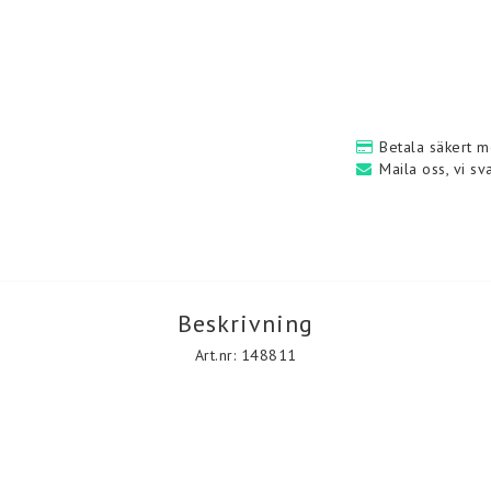
noull
Betala säkert m
n
Maila oss, vi sv
Beskrivning
Art.nr: 148811
Plädar
Strumpor
Plädar & kuddar i ull.
Strumpor i ull
enar