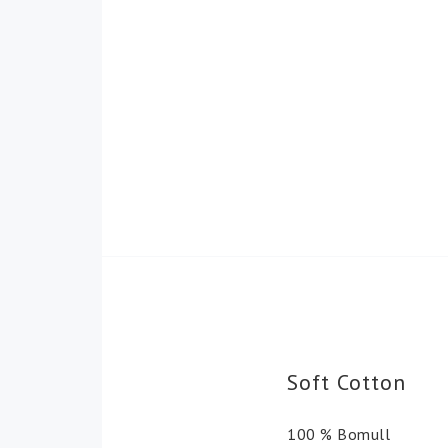
Ullblandat garn
Marks & Kattens
Ullgarn
Mayflower Garn
Opal Sockgarn
Peo merino 30 - Meri
Schoppel Wolle - gar
Sirdar Garn
Svarta fåret
Teetee Garn
Viking Garn
KAMPANJER
Diamantmålning
Runda diamantstenar.
Soft Cotton
Fyrkantiga diamantst
Tillbehör.
100 % Bomull