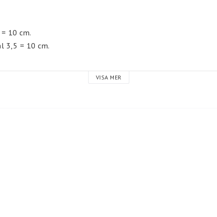
Servetter
Mössor
 = 10 cm.
ål 3,5 = 10 cm.
Barn
Vuxen
VISA MER
r