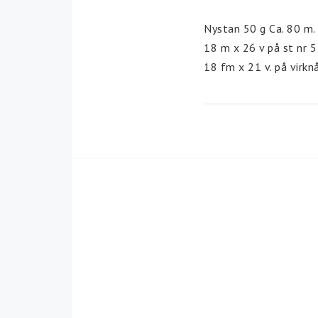
Nystan 50 g Ca. 80 m.
Väskor
Fyndlådan
18 m x 26 v på st nr 5
18 fm x 21 v. på virkn
Fynd mönster
Färg. Blå. 8811
Maskintvätt 40 grade