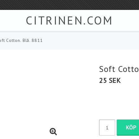
CITRINEN.COM
oft Cotton. Blå. 8811
Tillbehör
Kauni - Ull tröjor
Knappar
Ponchos & sjalar - 
Soft Cotto
Stick & Virk set
25 SEK
Jumperstickor.
Virknålar / Kroknålar
ngarn
Strumpstickor
Rundstickor
Div. tillbehör
KÖP