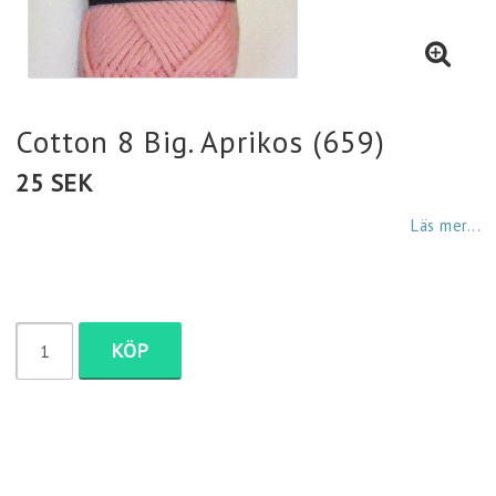
Diamantmålning
Plädar
Cotton 8 Big. Aprikos (659)
25 SEK
Strumpor
Läs mer...
Väskor
Fyndlådan
KÖP
Servetter
Mössor