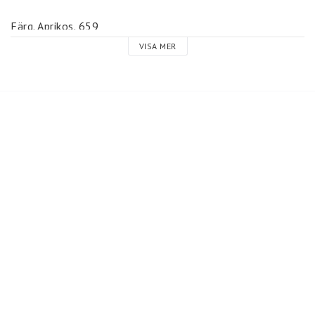
Färg. Aprikos. 659
VISA MER
Maskintvätt 40 grader.