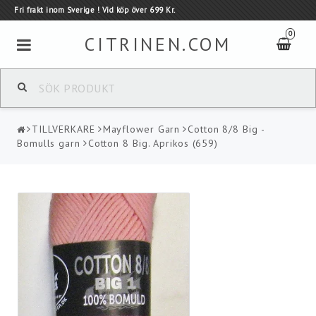
Fri frakt inom Sverige ! Vid köp över 699 Kr.
0
CITRINEN.COM
GARN
TILLVERKARE
Mayflower Garn
Cotton 8/8 Big -
TILLVERKARE
Bomulls garn
Cotton 8 Big. Aprikos (659)
Tillbehör
Kauni - Ull tröjor
KAMPANJER