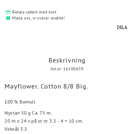
Betala säkert med kort
Maila oss, vi svarar snabbt!
Kontakt & leveransvillkor
DELA
Denna sida andvänder krypteringstekniken SSL för att
garantera säkerheten för din personliga information.
Denna teknik säkerställer att personuppgifter du lämnar i vår
Beskrivning
webbutik inte kan ses, avlyssnas eller ändras av någon tredje
part på internet.
Art.nr: 16100659
Mayflower. Cotton 8/8 Big.
100 % Bomull
Nystan 50 g Ca. 75 m.
20 m x 24 v på st nr 3,5 - 4 = 10 cm.
Virknål 3,5