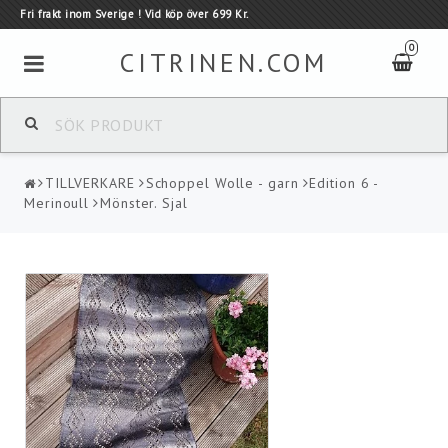
Fri frakt inom Sverige ! Vid köp över 699 Kr.
0
CITRINEN.COM
GARN
TILLVERKARE
Schoppel Wolle - garn
Edition 6 -
TILLVERKARE
Merinoull
Mönster. Sjal
Tillbehör
Kauni - Ull tröjor
KAMPANJER