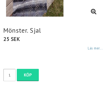
Diamantmålning
Plädar
Mönster. Sjal
25 SEK
Strumpor
Läs mer...
Väskor
Fyndlådan
KÖP
Servetter
Mössor