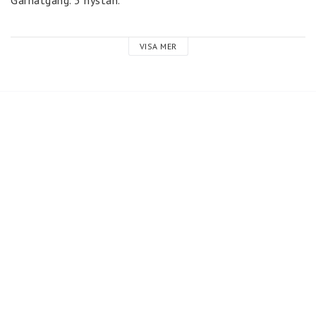
Garnåtgång. 3 nystan.
Stickor nr. 3,5 mm.
VISA MER