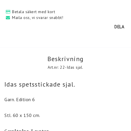
Betala säkert med kort
Maila oss, vi svarar snabbt!
Kontakt & leveransvillkor
DELA
Denna sida andvänder krypteringstekniken SSL för att
garantera säkerheten för din personliga information.
Denna teknik säkerställer att personuppgifter du lämnar i vår
Beskrivning
webbutik inte kan ses, avlyssnas eller ändras av någon tredje
part på internet.
Art.nr: 22-Idas sjal.
Idas spetsstickade sjal.
Garn. Edition 6
Stl. 60 x 150 cm.