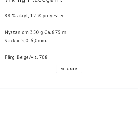
88 % akryl, 12 % polyester.
Nystan om 350 g Ca. 875 m.
Stickor 5,0-6,0mm.
Färg. Beige/vit. 708
VISA MER
Mönster till pläd finns på insidan av banderollen.
Ett nystan räcker till en pläd. 70 x70 cm. Två nystan 70 x 
140 cm.
Maskintvätt 40 grader.