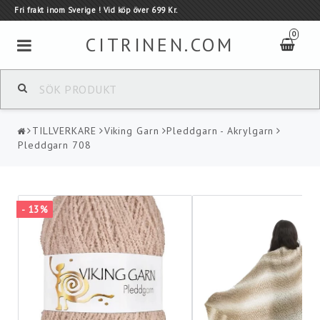
Fri frakt inom Sverige ! Vid köp över 699 Kr.
0
CITRINEN.COM
GARN
TILLVERKARE
Viking Garn
Pleddgarn - Akrylgarn
TILLVERKARE
Pleddgarn 708
Tillbehör
- 13%
Kauni - Ull tröjor
KAMPANJER