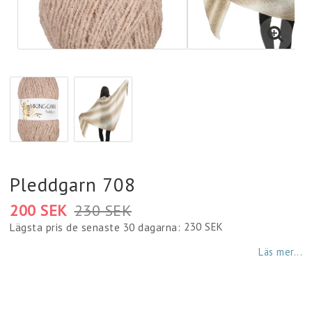
Diamantmålning
Plädar
Strumpor
Väskor
Pleddgarn 708
200 SEK
230 SEK
Fyndlådan
230 SEK
Lägsta pris de senaste 30 dagarna
Läs mer...
Servetter
Mössor