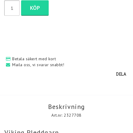
KÖP
Kontakt & leveransvillkor
Denna sida andvänder krypteringstekniken SSL för att
garantera säkerheten för din personliga information.
Denna teknik säkerställer att personuppgifter du lämnar i vår
Betala säkert med kort
webbutik inte kan ses, avlyssnas eller ändras av någon tredje
Maila oss, vi svarar snabbt!
part på internet.
DELA
Beskrivning
Art.nr: 2327708
Viking Pleddgarn. 